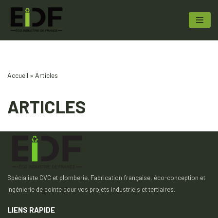
Aller
au
contenu
Accueil
»
Articles
ARTICLES
Spécialiste CVC et plomberie. Fabrication française, éco-conception et
ingénierie de pointe pour vos projets industriels et tertiaires.
LIENS RAPIDE