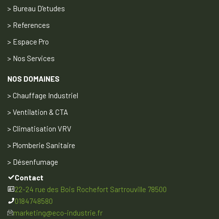
> Bureau D'etudes
> References
> Espace Pro
> Nos Services
NOS DOMAINES
> Chauffage Industriel
> Ventilation & CTA
> Climatisation VRV
> Plomberie Sanitaire
> Désenfumage
Contact
22-24 rue des Bois Rochefort Sartrouville 78500
0184748580
marketing@eco-industrie.fr