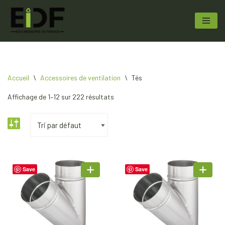
Aller
au
contenu
Accueil
\
Accessoires de ventilation
\
Tés
Affichage de 1–12 sur 222 résultats
Save
Save