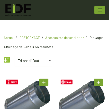
Aller
au
contenu
Accueil
\
DESTOCKAGE
\
Accessoires de ventilation
\
Piquages
Affichage de 1–12 sur 46 résultats
Save
Save