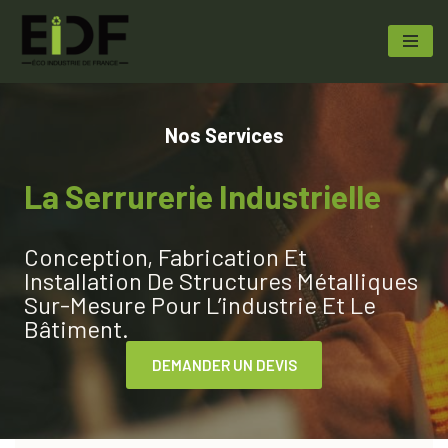
Aller
au
contenu
Nos Services
La Serrurerie Industrielle
Conception, Fabrication Et
Installation De Structures Métalliques
Sur-Mesure Pour L’industrie Et Le
Bâtiment.
DEMANDER UN DEVIS