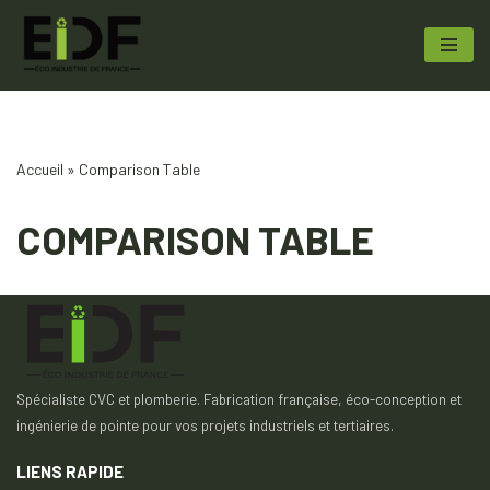
Aller
au
contenu
Accueil
»
Comparison Table
COMPARISON TABLE
Spécialiste CVC et plomberie. Fabrication française, éco-conception et
ingénierie de pointe pour vos projets industriels et tertiaires.
LIENS RAPIDE