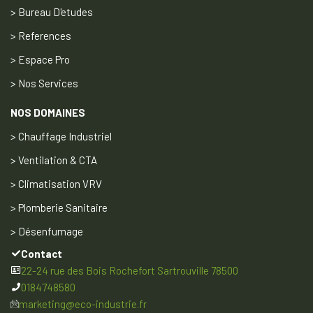
> Bureau D'etudes
> References
> Espace Pro
> Nos Services
NOS DOMAINES
> Chauffage Industriel
> Ventilation & CTA
> Climatisation VRV
> Plomberie Sanitaire
> Désenfumage
Contact
22-24 rue des Bois Rochefort Sartrouville 78500
0184748580
marketing@eco-industrie.fr