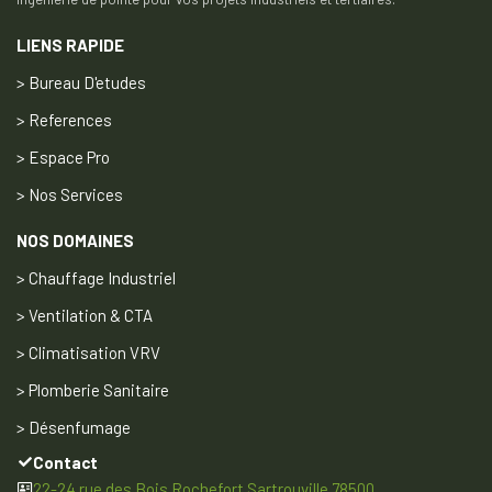
LIENS RAPIDE
> Bureau D'etudes
> References
> Espace Pro
> Nos Services
NOS DOMAINES
> Chauffage Industriel
> Ventilation & CTA
> Climatisation VRV
> Plomberie Sanitaire
> Désenfumage
Contact
22-24 rue des Bois Rochefort Sartrouville 78500