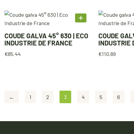
COUDE GALVA 45° 630 | ECO
COUDE GALV
INDUSTRIE DE FRANCE
INDUSTRIE
€
85.44
€
110.89
←
1
2
3
4
5
6