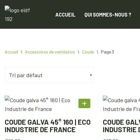
ACCUEIL
QUI SOMMES-NOUS ?
Aller
au
contenu
Accueil
\
Accessoires de ventilation
\
Coude
\
Page 3
COUDE GALVA 45° 160 | ECO
COUDE GALV
INDUSTRIE DE FRANCE
INDUSTRIE