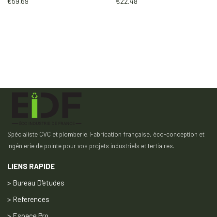
€
59.69
€
22.48
Spécialiste CVC et plomberie. Fabrication française, éco-conception et
ingénierie de pointe pour vos projets industriels et tertiaires.
LIENS RAPIDE
> Bureau D'etudes
> References
> Espace Pro