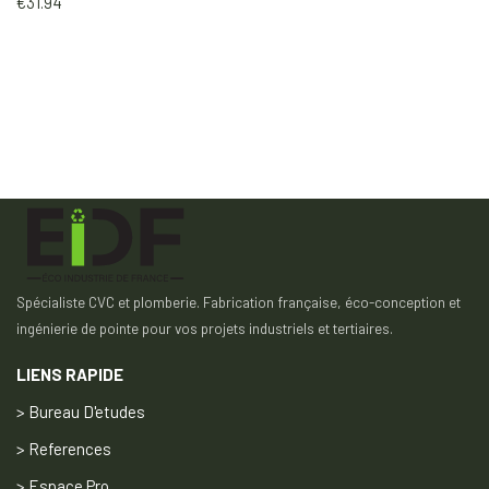
€
31.94
Spécialiste CVC et plomberie. Fabrication française, éco-conception et
ingénierie de pointe pour vos projets industriels et tertiaires.
LIENS RAPIDE
> Bureau D'etudes
> References
> Espace Pro