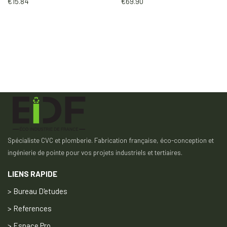
€
15.84
€
69.90
Spécialiste CVC et plomberie. Fabrication française, éco-conception et
ingénierie de pointe pour vos projets industriels et tertiaires.
LIENS RAPIDE
> Bureau D'etudes
> References
> Espace Pro