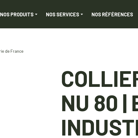
NOS PRODUITS
NOS SERVICES
NOS RÉFÉRENCES
rie de France
COLLIE
NU 80 |
INDUST