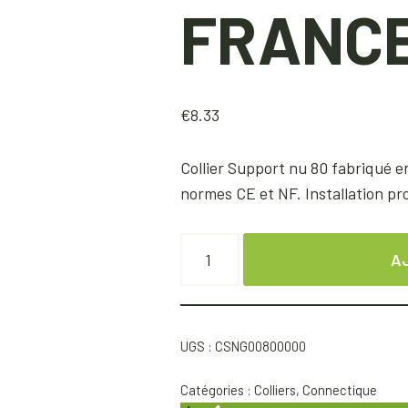
FRANC
€
8.33
Collier Support nu 80 fabriqué e
normes CE et NF. Installation p
A
UGS :
CSNG00800000
Catégories :
Colliers
,
Connectique