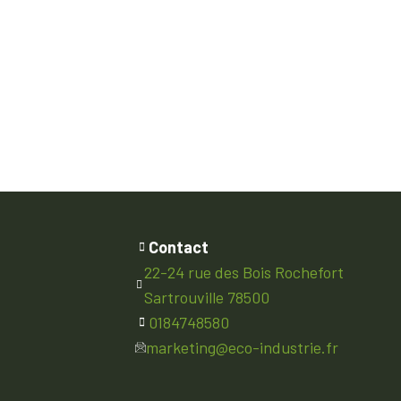
Contact
22-24 rue des Bois Rochefort
Sartrouville 78500
0184748580
marketing@eco-industrie.fr