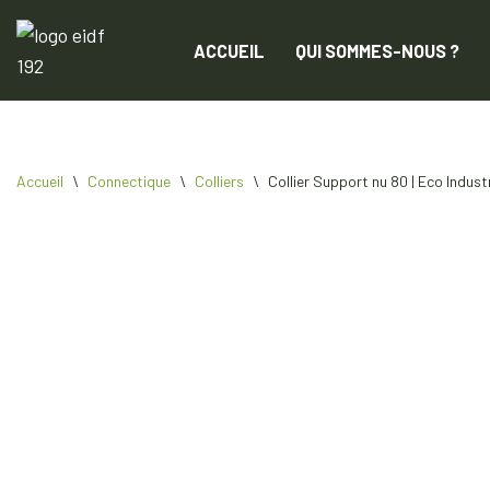
ACCUEIL
QUI SOMMES-NOUS ?
Aller
au
contenu
Accueil
\
Connectique
\
Colliers
\
Collier Support nu 80 | Eco Indust