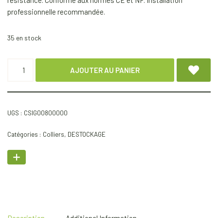
résistance. Conforme aux normes CE et NF. Installation
professionnelle recommandée.
35 en stock
AJOUTER AU PANIER
UGS :
CSIG00800000
Catégories :
Colliers
,
DESTOCKAGE
Description
Additional Information