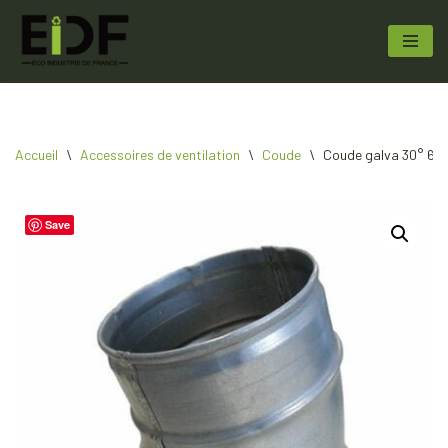
Aller
au
contenu
Accueil
\
Accessoires de ventilation
\
Coude
\
Coude galva 30° 630 
Save