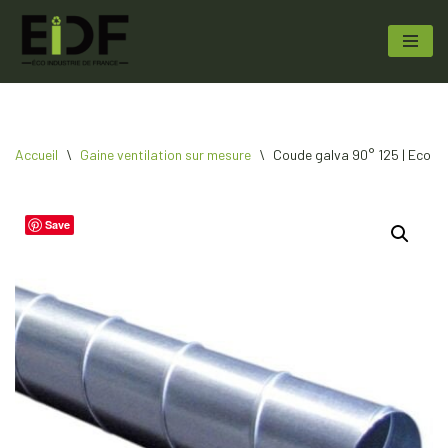
Aller
au
contenu
Accueil
\
Gaine ventilation sur mesure
\
Coude galva 90° 125 | Eco In
Save