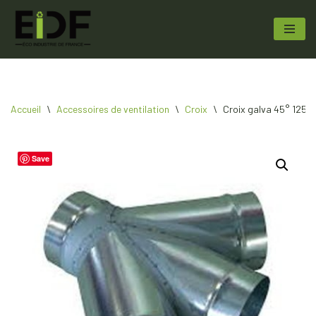
Aller
au
contenu
Accueil
\
Accessoires de ventilation
\
Croix
\
Croix galva 45° 125 1
Save