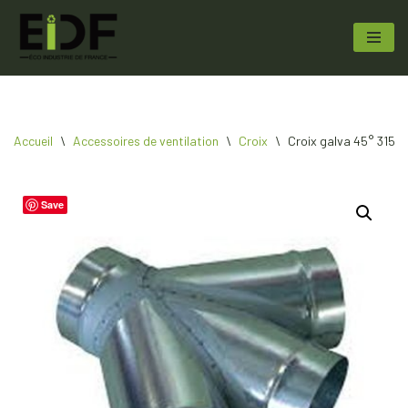
Aller
au
contenu
Accueil
\
Accessoires de ventilation
\
Croix
\
Croix galva 45° 315 31
Save