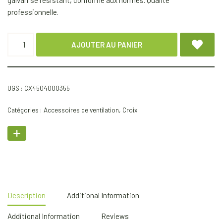
galvanisé résistant, conforme aux normes. Qualité
professionnelle.
AJOUTER AU PANIER
UGS :
CX4504000355
Catégories :
Accessoires de ventilation
,
Croix
Description
Additional Information
Additional Information
Reviews