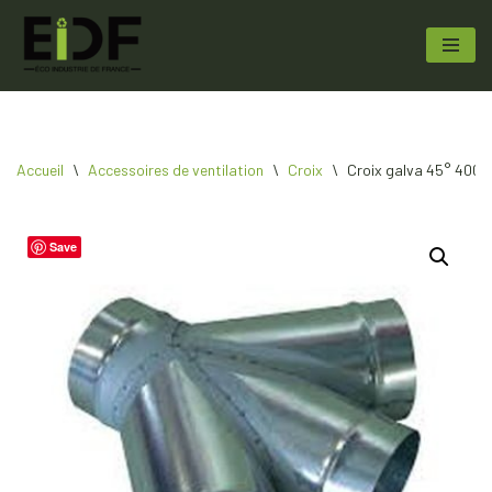
Aller
au
contenu
Accueil
\
Accessoires de ventilation
\
Croix
\
Croix galva 45° 400 3
Save