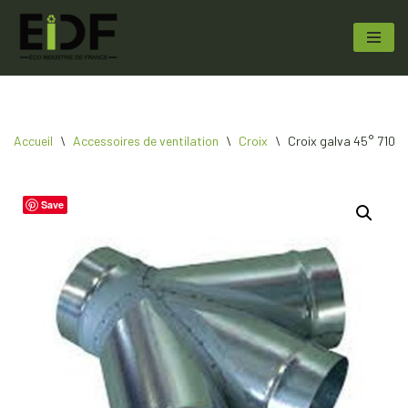
Aller
au
contenu
Accueil
\
Accessoires de ventilation
\
Croix
\
Croix galva 45° 710 6
Save