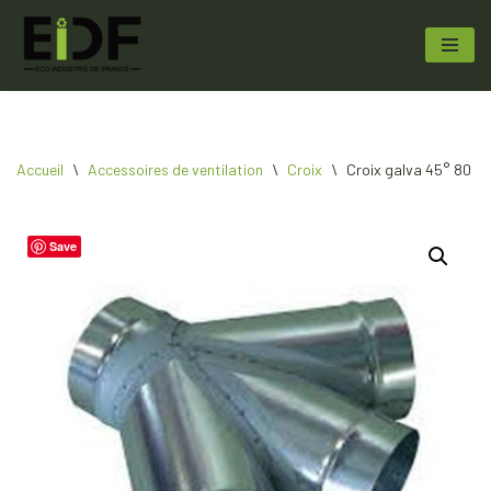
Aller
au
contenu
Accueil
\
Accessoires de ventilation
\
Croix
\
Croix galva 45° 80 8
Save