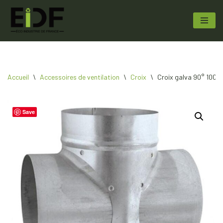
Aller
au
contenu
Accueil
\
Accessoires de ventilation
\
Croix
\
Croix galva 90° 1000 
Save