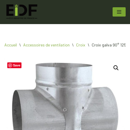
Aller
au
contenu
Accueil
\
Accessoires de ventilation
\
Croix
\
Croix galva 90° 1250 
Save