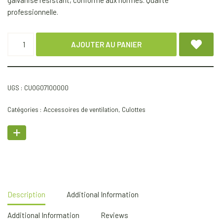
galvanisé résistant, conforme aux normes. Qualité
professionnelle.
AJOUTER AU PANIER
UGS :
CUOG07100000
Catégories :
Accessoires de ventilation
,
Culottes
Description
Additional Information
Additional Information
Reviews