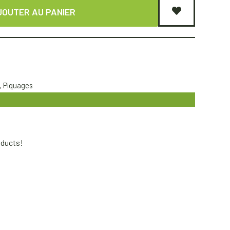
JOUTER AU PANIER
,
Piquages
oducts!