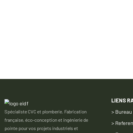
LIENS R
> Bureau
Spécialiste CVC et plomberie. Fabrication
française, éco-conception et ingénierie de
> Refere
pointe pour vos projets industriels et