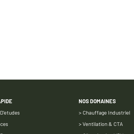
APIDE
NOS DOMAINES
 D'etudes
> Chauffage Industriel
nces
> Ventilation & CTA