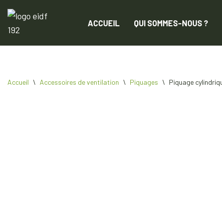
ACCUEIL
QUI SOMMES-NOUS ?
Aller
au
contenu
Accueil
\
Accessoires de ventilation
\
Piquages
\
Piquage cylindriq