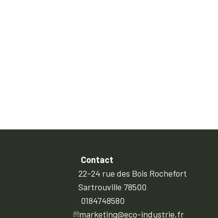
Contact
22-24 rue des Bois Rochefort
Sartrouville 78500
0184748580
marketing@eco-industrie.fr