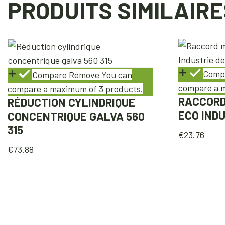
PRODUITS SIMILAIRE
Comp
Compare
Remove
You can
compare a m
compare a maximum of 3 products.
RACCORD
RÉDUCTION CYLINDRIQUE
ECO IND
CONCENTRIQUE GALVA 560
315
€
23.76
€
73.88