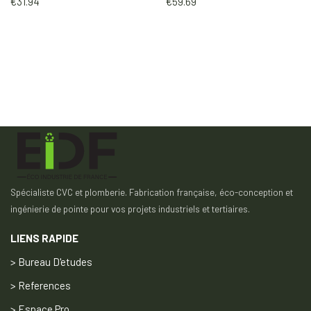
€
31.94
€
59.69
Spécialiste CVC et plomberie. Fabrication française, éco-conception et
ingénierie de pointe pour vos projets industriels et tertiaires.
LIENS RAPIDE
> Bureau D'etudes
> References
> Espace Pro