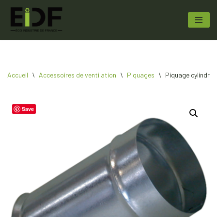
Aller
au
contenu
Accueil
\
Accessoires de ventilation
\
Piquages
\
Piquage cylindriq
Save