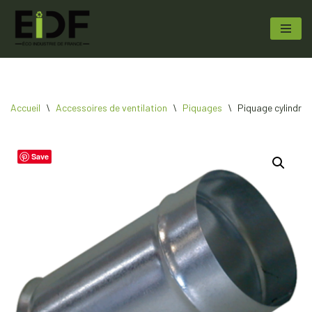
Aller
au
contenu
Accueil
\
Accessoires de ventilation
\
Piquages
\
Piquage cylindriq
Save