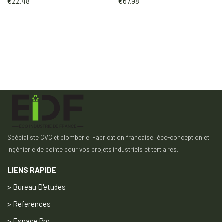
€
22.48
€
67.98
Spécialiste CVC et plomberie. Fabrication française, éco-conception et
ingénierie de pointe pour vos projets industriels et tertiaires.
LIENS RAPIDE
> Bureau D'etudes
> References
> Espace Pro