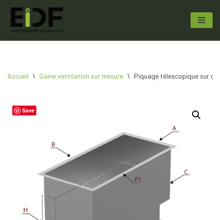
Aller
au
contenu
Accueil
\
Gaine ventilation sur mesure
\
Piquage télescopique sur gai
Save