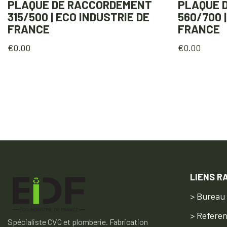
PLAQUE DE RACCORDEMENT
PLAQUE 
315/500 | ECO INDUSTRIE DE
560/700 
FRANCE
FRANCE
€
0.00
€
0.00
LIENS R
> Bureau
> Refere
Spécialiste CVC et plomberie. Fabrication