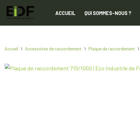
ACCUEIL
QUI SOMMES-NOUS ?
Aller
au
contenu
Accueil
\
Accessoires de raccordement
\
Plaque de raccordement
\