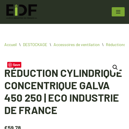
Aller
au
contenu
Accueil
\
DESTOCKAGE
\
Accessoires de ventilation
\
Réductions
Save
RÉDUCTION CYLINDRIQUE
CONCENTRIQUE GALVA
450 250 | ECO INDUSTRIE
DE FRANCE
€
59.78