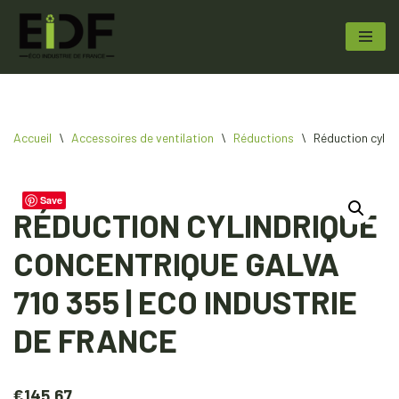
Aller
au
contenu
Accueil
\
Accessoires de ventilation
\
Réductions
\
Réduction cylin
Save
RÉDUCTION CYLINDRIQUE
CONCENTRIQUE GALVA
710 355 | ECO INDUSTRIE
DE FRANCE
€
145.67