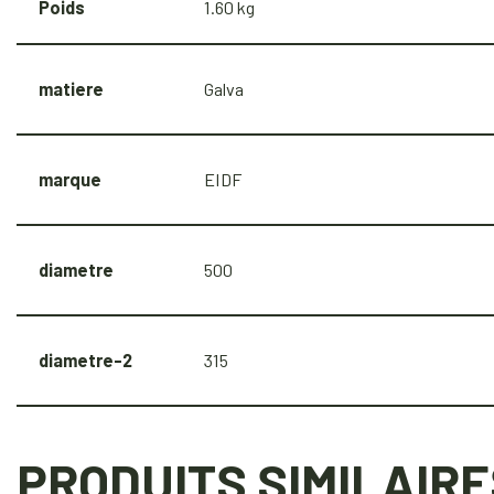
Poids
1.60 kg
matiere
Galva
marque
EIDF
diametre
500
diametre-2
315
PRODUITS SIMILAIRE