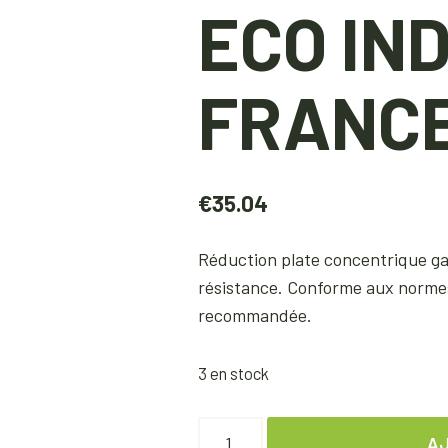
ECO IN
FRANC
€
35.04
Réduction plate concentrique gal
résistance. Conforme aux normes 
recommandée.
3 en stock
AJ