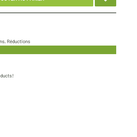
ns
,
Réductions
oducts!