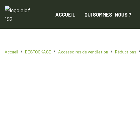
ACCUEIL
QUI SOMMES-NOUS ?
Aller
au
contenu
Accueil
\
DESTOCKAGE
\
Accessoires de ventilation
\
Réductions