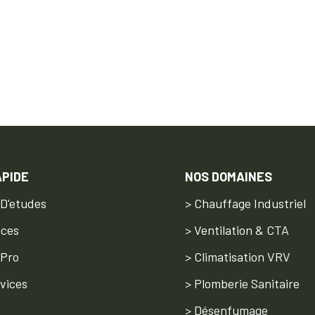
APIDE
NOS DOMAINES
 D'etudes
> Chauffage Industriel
nces
> Ventilation & CTA
 Pro
> Climatisation VRV
vices
> Plomberie Sanitaire
> Désenfumage