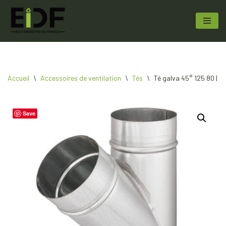
Aller
au
contenu
Accueil
\
Accessoires de ventilation
\
Tés
\
Té galva 45° 125 80 | E
Save