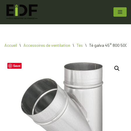
Aller
au
contenu
Accueil
\
Accessoires de ventilation
\
Tés
\
Té galva 45° 800 500 | 
Save