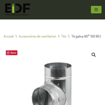
Aller
au
contenu
Accueil
\
Accessoires de ventilation
\
Tés
\
Té galva 90° 100 80 | E
Save