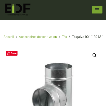
Aller
au
contenu
Accueil
\
Accessoires de ventilation
\
Tés
\
Té galva 90° 1120 630 |
Save