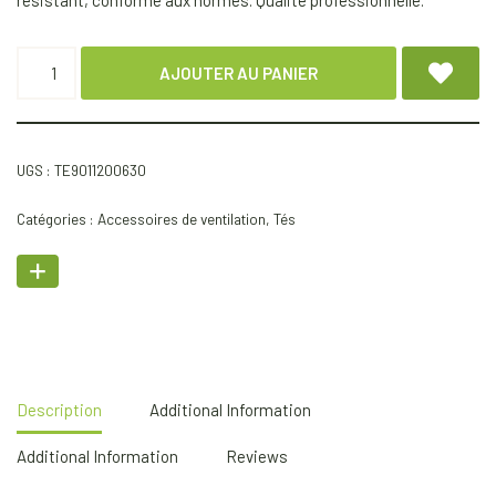
résistant, conforme aux normes. Qualité professionnelle.
AJOUTER AU PANIER
UGS :
TE9011200630
Catégories :
Accessoires de ventilation
,
Tés
Description
Additional Information
Additional Information
Reviews