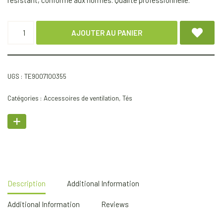
résistant, conforme aux normes. Qualité professionnelle.
AJOUTER AU PANIER
UGS :
TE9007100355
Catégories :
Accessoires de ventilation
,
Tés
Description
Additional Information
Additional Information
Reviews