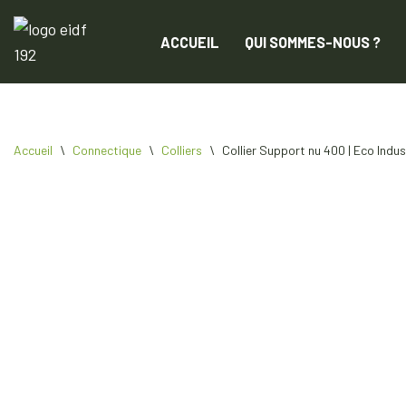
ACCUEIL
QUI SOMMES-NOUS ?
Aller
au
contenu
Accueil
\
Connectique
\
Colliers
\
Collier Support nu 400 | Eco Indu