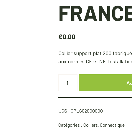
FRANC
€
0.00
Collier support plat 200 fabriqu
aux normes CE et NF. Installati
A
UGS :
CPLG02000000
Catégories :
Colliers
,
Connectique