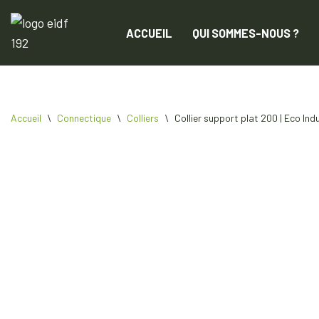
ACCUEIL
QUI SOMMES-NOUS ?
Aller
au
contenu
Accueil
\
Connectique
\
Colliers
\
Collier support plat 200 | Eco Ind